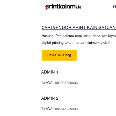
H
CARI VENDOR PRINT KAIN SATUAN
Hubungi Printkainmu.com untuk dapatkan laya
digital printing tekstil tanpa minimum order!
Cetak Sekarang
ADMIN 1
Tel/WA:
082228880933
ADMIN 2
Tel/WA:
085645339333