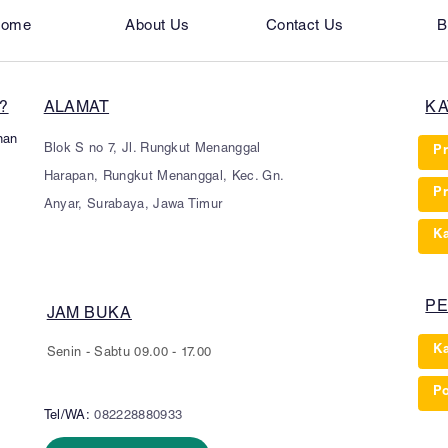
ome
About Us
Contact Us
B
?
ALAMAT
KA
nan
Blok S no 7, Jl. Rungkut Menanggal
Pr
Harapan, Rungkut Menanggal, Kec. Gn.
Pr
Anyar, Surabaya, Jawa Timur
Ka
PE
JAM BUKA
K
Senin - Sabtu 09.00 - 17.00
P
Tel/WA:
082228880933