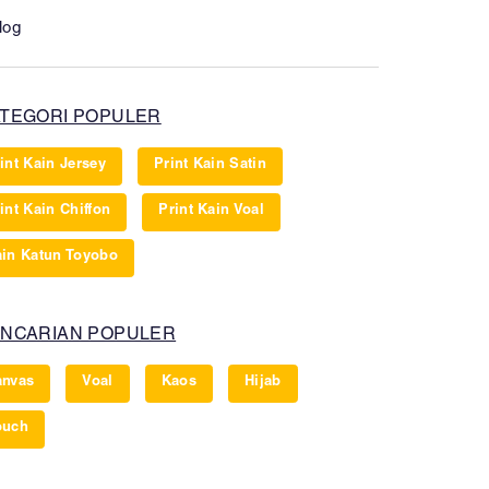
log
TEGORI POPULER
int Kain Jersey
Print Kain Satin
int Kain Chiffon
Print Kain Voal
in Katun Toyobo
NCARIAN POPULER
anvas
Voal
Kaos
Hijab
ouch